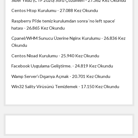
Siber Yıldız (CTF 2020) Soru Çözümleri
- 27.362 Kez Okundu
Centos Htop Kurulumu
- 27.088 Kez Okundu
Raspberry Pi’de temiz kurulumdan sonra ‘no left space’
hatası
- 26.865 Kez Okundu
Cpanel/WHM Sunucu Üzerine Nginx Kurulumu
- 26.836 Kez
Okundu
Centos Nload Kurulumu
- 25.940 Kez Okundu
Facebook Uygulama Geliştirme.
- 24.819 Kez Okundu
Wamp Server’ı Dışarıya Açmak
- 20.701 Kez Okundu
Win32 Sality Virüsünü Temizlemek
- 17.150 Kez Okundu