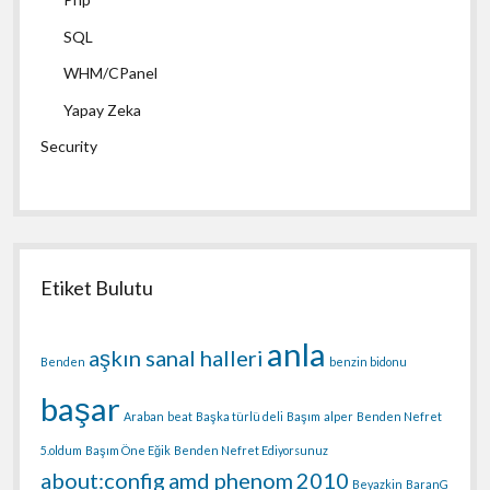
SQL
WHM/CPanel
Yapay Zeka
Security
Etiket Bulutu
anla
aşkın sanal halleri
Benden
benzin bidonu
başar
Araban
beat
Başka türlü deli
Başım
alper
Benden Nefret
5.oldum
Başım Öne Eğik
Benden Nefret Ediyorsunuz
about:config
amd phenom
2010
Beyazkin
BaranG