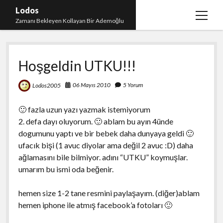
Lodos
menüy
Zamanı Bekleyen Kollayan Bir Ademoğlu
aç
Teşekkür
Hoşgeldin UTKU!!!
test
06 Mayıs 2010
5 Yorum
Lodos2005
🙂 fazla uzun yazı yazmak istemiyorum
2. defa dayı oluyorum. 🙂 ablam bu ayın 4ünde
dogumunu yaptı ve bir bebek daha dunyaya geldi 🙂
ufacık bişi (1 avuc diyolar ama değil 2 avuc :D) daha
ağlamasını bile bilmiyor. adını “UTKU” koymuşlar.
umarım bu ismi oda beğenir.
hemen size 1-2 tane resmini paylaşayım. (diğer)ablam
hemen iphone ile atmış facebook’a fotoları 🙂