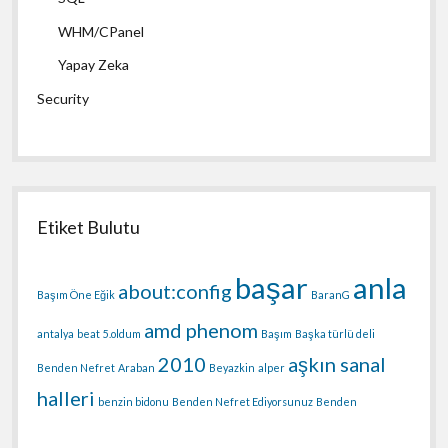
WHM/CPanel
Yapay Zeka
Security
Etiket Bulutu
başar
anla
about:config
Başım Öne Eğik
BaranG
amd phenom
antalya
beat
5.oldum
Başım
Başka türlü deli
2010
aşkın sanal
Benden Nefret
Araban
Beyazkin
alper
halleri
benzin bidonu
Benden Nefret Ediyorsunuz
Benden