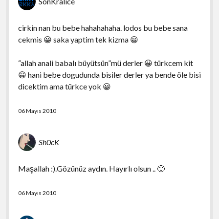
SonKralice
cirkin nan bu bebe hahahahaha. lodos bu bebe sana
cekmis 😀 saka yaptim tek kizma 😀
“allah anali babalı büyütsün”mü derler 😀 türkcem kit
😀 hani bebe dogudunda bisiler derler ya bende öle bisi
dicektim ama türkce yok 😀
06 Mayıs 2010
Sh0cK
Maşallah :).Gözünüz aydın. Hayırlı olsun .. 🙂
06 Mayıs 2010