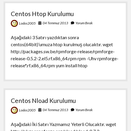
Centos Htop Kurulumu
04 Temmuz 2013
Yorum Bırak
Lodos2005
Aşağıdaki 3 Satırı yazdıktan sonra
centos(64bit)’umuza htop kurulmuş olucaktır. wget
http://packages.sw.be/rpmforge-release/rpmforge-
release-0.5.2-2.el5.rf.x86_64.rpm rpm -Uhv rpmforge-
release*.rf.x86_64.rpm yum install htop
Centos Nload Kurulumu
04 Temmuz 2013
Yorum Bırak
Lodos2005
Aşağıdaki İki Satırı Yazmamız Yeterli Olucaktır. wget