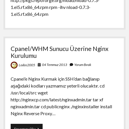
http://pkgs.repoforge.org/nload/nload-0.7.3-
1.el5.rf.x86_64.rpm rpm -ihv nload-0.7.3-
1.el5.rf.x86_64.rpm
Cpanel/WHM Sunucu Üzerine Nginx
Kurulumu
04 Temmuz 2013
Yorum Bırak
Lodos2005
Cpanel’e Nginx Kurmak için SSH’dan bağlanıp
aşağıdaki kodları yazmamız yeterli olucaktır. cd
/usr/local/src wget
http://nginxcp.com/latest/nginxadmin.tar tar xf
nginxadmin.tar cd publicnginx ./nginxinstaller install
Nginx Reverse Proxy…
Cpanel/WHM
Devamını Oku