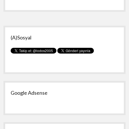
Yükleme
ve
Kurma
Yan
(A)Sosyal
Menü
Google Adsense