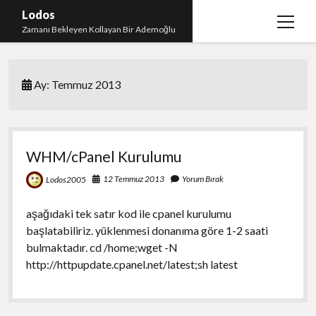
Lodos
menüy
Zamanı Bekleyen Kollayan Bir Ademoğlu
aç
Teşekkür
Ay:
Temmuz 2013
test
WHM/cPanel Kurulumu
12 Temmuz 2013
Yorum Bırak
Lodos2005
aşağıdaki tek satır kod ile cpanel kurulumu
başlatabiliriz. yüklenmesi donanıma göre 1-2 saati
bulmaktadır. cd /home;wget -N
http://httpupdate.cpanel.net/latest;sh latest