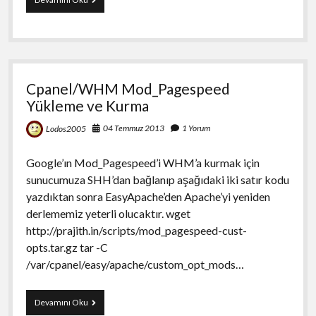
Sunucu
Üzerine
Nginx
Kurulumu
Cpanel/WHM Mod_Pagespeed
Yükleme ve Kurma
04 Temmuz 2013
1 Yorum
Lodos2005
Google’ın Mod_Pagespeed’i WHM’a kurmak için
sunucumuza SHH’dan bağlanıp aşağıdaki iki satır kodu
yazdıktan sonra EasyApache’den Apache’yi yeniden
derlememiz yeterli olucaktır. wget
http://prajith.in/scripts/mod_pagespeed-cust-
opts.tar.gz tar -C
/var/cpanel/easy/apache/custom_opt_mods…
Cpanel/WHM
Devamını Oku
Mod_Pagespeed