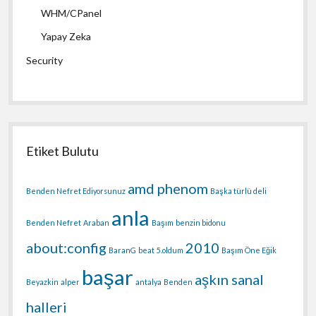
WHM/CPanel
Yapay Zeka
Security
Etiket Bulutu
amd phenom
Benden Nefret Ediyorsunuz
Başka türlü deli
anla
Benden Nefret
Araban
Başım
benzin bidonu
about:config
2010
BaranG
beat
5.oldum
Başım Öne Eğik
başar
aşkın sanal
Beyazkin
alper
antalya
Benden
halleri