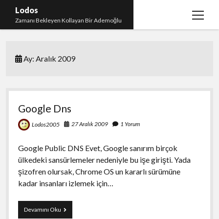
Lodos
menüy
Zamanı Bekleyen Kollayan Bir Ademoğlu
aç
Teşekkür
Ay:
Aralık 2009
test
Google Dns
27 Aralık 2009
1 Yorum
Lodos2005
Google Public DNS Evet, Google sanırım birçok
ülkedeki sansürlemeler nedeniyle bu işe girişti. Yada
şizofren olursak, Chrome OS un kararlı sürümüne
kadar insanları izlemek için…
Google
Devamını Oku
Dns