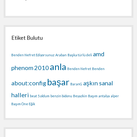
Etiket Bulutu
amd
Benden Nefret Ediyorsunuz
Araban
Başka türlü deli
anla
phenom
2010
Benden Nefret
Benden
başar
about:config
aşkın sanal
BaranG
halleri
beat
5.oldum
benzin bidonu
Beyazkin
Başım
antalya
alper
Başım Öne Eğik