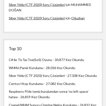
Siber Yıldız (CTF 2020) Soru Çözümleri
için
MUHAMMED
DOĞAN
Siber Yıldız (CTF 2020) Soru Çözümleri
için
Oğuzhan
Top 10
C# ile TicTacToe(SoS) Oyunu
- 30.877 Kez Okundu
WHM/cPanel Kurulumu
- 28.036 Kez Okundu
Siber Yıldız (CTF 2020) Soru Çözümleri
- 27.308 Kez Okundu
Centos Htop Kurulumu
- 27.082 Kez Okundu
Raspberry Pi’de temiz kurulumdan sonra ‘no left space’
hatası
- 26.859 Kez Okundu
Cpanel/WHM Sunucu Üzerine Nginx Kurulumu
- 26.832 Kez