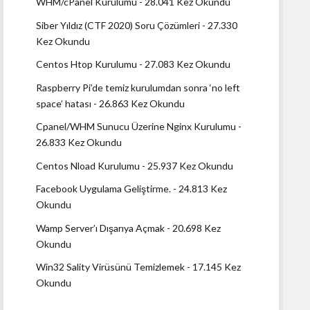
WHM/cPanel Kurulumu
- 28.041 Kez Okundu
Siber Yıldız (CTF 2020) Soru Çözümleri
- 27.330
Kez Okundu
Centos Htop Kurulumu
- 27.083 Kez Okundu
Raspberry Pi’de temiz kurulumdan sonra ‘no left
space’ hatası
- 26.863 Kez Okundu
Cpanel/WHM Sunucu Üzerine Nginx Kurulumu
-
26.833 Kez Okundu
Centos Nload Kurulumu
- 25.937 Kez Okundu
Facebook Uygulama Geliştirme.
- 24.813 Kez
Okundu
Wamp Server’ı Dışarıya Açmak
- 20.698 Kez
Okundu
Win32 Sality Virüsünü Temizlemek
- 17.145 Kez
Okundu