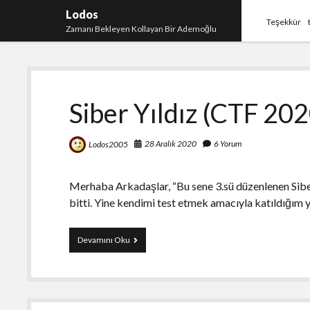
Lodos
Teşekkür
Zamanı Bekleyen Kollayan Bir Ademoğlu
Lodos
Siber Yıldız (CTF 20
28 Aralık 2020
6 Yorum
Lodos2005
Merhaba Arkadaşlar, “Bu sene 3.sü düzenlenen Sibe
bitti. Yine kendimi test etmek amacıyla katıldığı
Siber
Devamını Oku
Yıldız
(CTF
2020)
Soru
Çözümleri