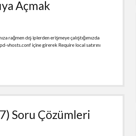
rıya Açmak
ıza rağmen dış iplerden erişmeye çalıştığımızda
d-vhosts.conf içine girerek Require local satırını
17) Soru Çözümleri