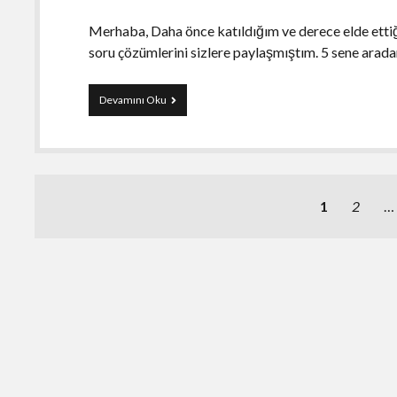
Merhaba, Daha önce katıldığım ve derece elde ett
soru çözümlerini sizlere paylaşmıştım. 5 sene arad
Siber
Devamını Oku
Yıldız
(CTF
2017)
Soru
Çözümleri
Yazı
1
2
…
sayfalaması