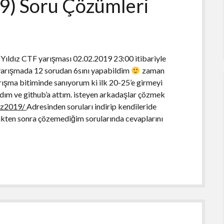
19) Soru Çözümleri
Yıldız CTF yarışması 02.02.2019 23:00 itibariyle
 yarışmada 12 sorudan 6sını yapabildim
zaman
şma bitiminde sanıyorum ki ilk 20-25’e girmeyi
ladım ve github’a attım. isteyen arkadaşlar çözmek
diz2019/
Adresinden soruları indirip kendileride
ikten sonra çözemediğim sorularında cevaplarını