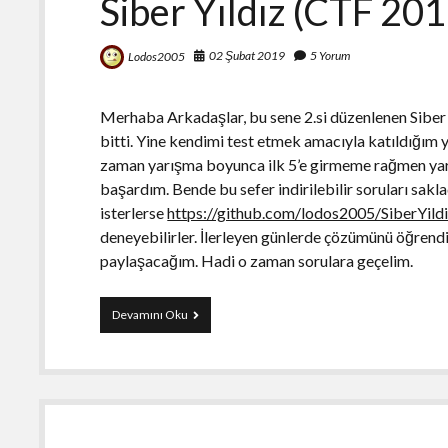
Siber Yıldız (CTF 20
02 Şubat 2019
5 Yorum
Lodos2005
Merhaba Arkadaşlar, bu sene 2.si düzenlenen Siber 
bitti. Yine kendimi test etmek amacıyla katıldığım
zaman yarışma boyunca ilk 5’e girmeme rağmen yarı
başardım. Bende bu sefer indirilebilir soruları sak
isterlerse
htt
ps://github.com/lodos2005/SiberYil
deneyebilirler. İlerleyen günlerde çözümünü öğrend
paylaşacağım. Hadi o zaman sorulara geçelim.
Siber
Devamını Oku
Yıldız
(CTF
2019)
Soru
Çözümleri