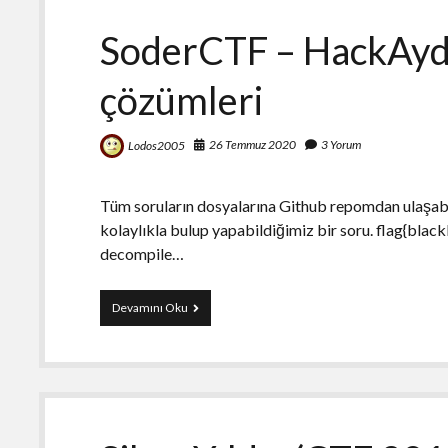
SoderCTF – HackAyd
çözümleri
26 Temmuz 2020
3 Yorum
Lodos2005
Tüm soruların dosyalarına Github repomdan ulaşabil
kolaylıkla bulup yapabildiğimiz bir soru. flag{blac
decompile…
SoderCTF
Devamını Oku
–
HackAydın
–
WriteUp
Soru
çözümleri