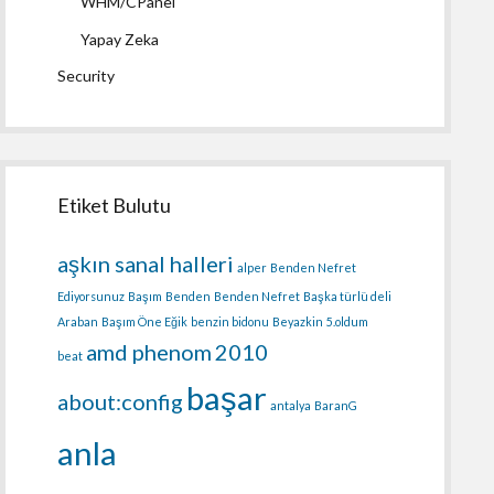
WHM/CPanel
Yapay Zeka
Security
Etiket Bulutu
aşkın sanal halleri
alper
Benden Nefret
Ediyorsunuz
Başım
Benden
Benden Nefret
Başka türlü deli
Araban
Başım Öne Eğik
benzin bidonu
Beyazkin
5.oldum
amd phenom
2010
beat
başar
about:config
antalya
BaranG
anla