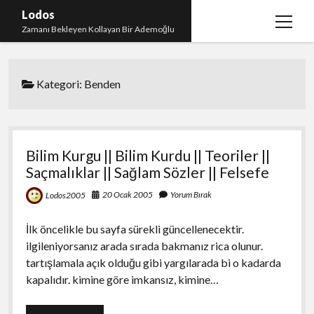
Lodos
menüy
Zamanı Bekleyen Kollayan Bir Ademoğlu
aç
Teşekkür
Kategori:
Benden
test
Bilim Kurgu || Bilim Kurdu || Teoriler ||
Saçmalıklar || Sağlam Sözler || Felsefe
20 Ocak 2005
Yorum Bırak
Lodos2005
İlk öncelikle bu sayfa sürekli güncellenecektir.
ilgileniyorsanız arada sırada bakmanız rica olunur.
tartışlamala açık olduğu gibi yargılarada bi o kadarda
kapalıdır. kimine göre imkansız, kimine…