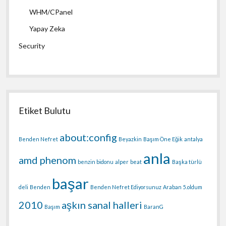
WHM/CPanel
Yapay Zeka
Security
Etiket Bulutu
about:config
Benden Nefret
Beyazkin
Başım Öne Eğik
antalya
anla
amd phenom
benzin bidonu
alper
beat
Başka türlü
başar
deli
Benden
Benden Nefret Ediyorsunuz
Araban
5.oldum
2010
aşkın sanal halleri
Başım
BaranG