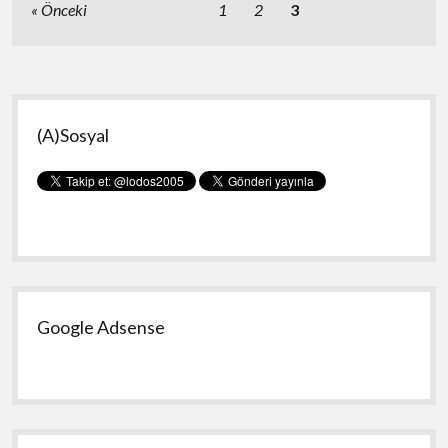
Yazı
Önceki
1
2
3
sayfalaması
Yan
(A)Sosyal
Menü
Google Adsense