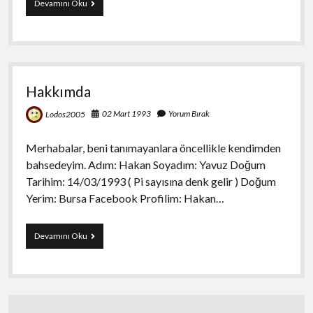
Bilim
Devamını Oku
Kurgu
||
Bilim
Kurdu
||
Teoriler
Hakkımda
||
Saçmalıklar
02 Mart 1993
Yorum Bırak
Lodos2005
||
Sağlam
Sözler
Merhabalar, beni tanımayanlara öncellikle kendimden
||
bahsedeyim. Adım: Hakan Soyadım: Yavuz Doğum
Felsefe
Tarihim: 14/03/1993 ( Pi sayısına denk gelir ) Doğum
Yerim: Bursa Facebook Profilim: Hakan…
Hakkımda
Devamını Oku