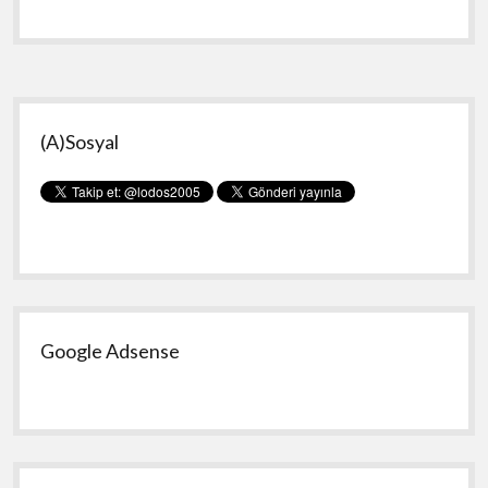
A
virüsünü
Temizlemek
Yan
(A)Sosyal
Menü
Google Adsense