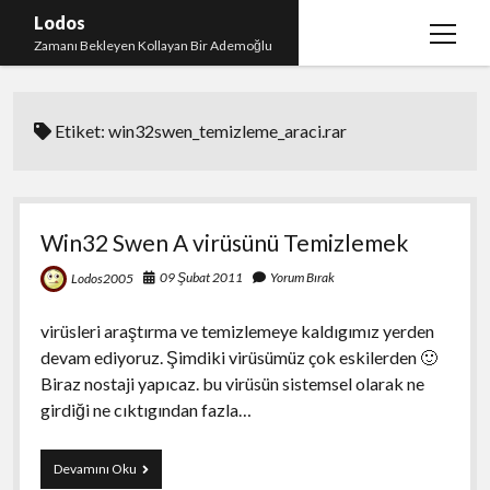
Lodos
menüy
Zamanı Bekleyen Kollayan Bir Ademoğlu
aç
Teşekkür
Etiket:
win32swen_temizleme_araci.rar
test
Win32 Swen A virüsünü Temizlemek
09 Şubat 2011
Yorum Bırak
Lodos2005
virüsleri araştırma ve temizlemeye kaldıgımız yerden
devam ediyoruz. Şimdiki virüsümüz çok eskilerden 🙂
Biraz nostaji yapıcaz. bu virüsün sistemsel olarak ne
girdiği ne cıktıgından fazla…
Win32
Devamını Oku
Swen