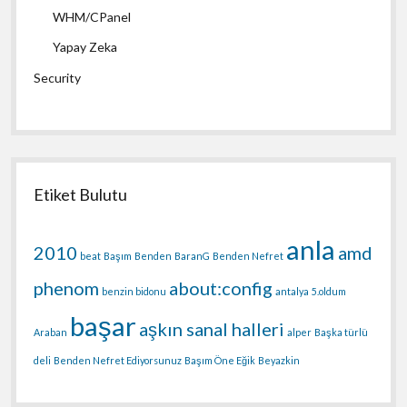
WHM/CPanel
Yapay Zeka
Security
Etiket Bulutu
anla
2010
amd
beat
Başım
Benden
BaranG
Benden Nefret
phenom
about:config
benzin bidonu
antalya
5.oldum
başar
aşkın sanal halleri
Araban
alper
Başka türlü
deli
Benden Nefret Ediyorsunuz
Başım Öne Eğik
Beyazkin