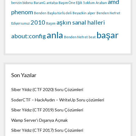
amd
benzin bidonu
BaranG
antalya
Başım Öne Eğik
5.oldum
Araban
phenom
Benden
Başka türlü deli
Beyazkin
alper
Benden Nefret
2010
aşkın sanal halleri
Ediyorsunuz
Başım
anla
başar
about:config
Benden Nefret
beat
Son Yazılar
Siber Yıldız (CTF 2020) Soru Çözümleri
SoderCTF – HackAydın – WriteUp Soru çözümleri
Siber Yıldız (CTF 2019) Soru Çözümleri
Wamp Server’ı Dışarıya Açmak
Siber Yıldız (CTF 2017) Soru Çözümleri