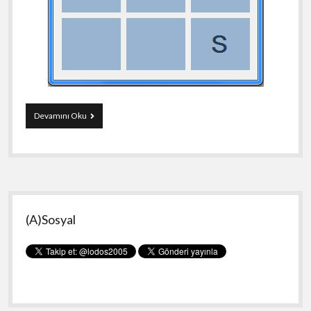
C#
Devamını Oku
ile
TicTacToe(SoS)
Oyunu
Yan
(A)Sosyal
Menü