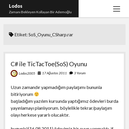
Lodos
menüy
Zamanı Bekleyen Kollayan Bir Ademoğlu
aç
Teşekkür
Etiket:
SoS_Oyunu_CSharp.rar
test
C# ile TicTacToe(SoS) Oyunu
17 Ağustos 2011
3 Yorum
Lodos2005
Uzun zamandır yapmadığım paylaşımı bununla
bitiriyorum
başladığım yazılım kursunda yaptığımız ödevleri burda
yayınlamayı planlıyorum. böylelikle tekrar/paylaşım
olayı herkese yararlı olucaktır.
bugunkü(16.08.2011) ödevimiz bir oyun yapmaktı. if