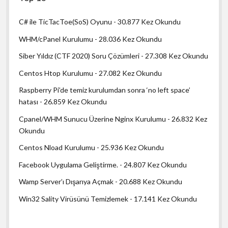
C# ile TicTacToe(SoS) Oyunu
- 30.877 Kez Okundu
WHM/cPanel Kurulumu
- 28.036 Kez Okundu
Siber Yıldız (CTF 2020) Soru Çözümleri
- 27.308 Kez Okundu
Centos Htop Kurulumu
- 27.082 Kez Okundu
Raspberry Pi’de temiz kurulumdan sonra ‘no left space’
hatası
- 26.859 Kez Okundu
Cpanel/WHM Sunucu Üzerine Nginx Kurulumu
- 26.832 Kez
Okundu
Centos Nload Kurulumu
- 25.936 Kez Okundu
Facebook Uygulama Geliştirme.
- 24.807 Kez Okundu
Wamp Server’ı Dışarıya Açmak
- 20.688 Kez Okundu
Win32 Sality Virüsünü Temizlemek
- 17.141 Kez Okundu