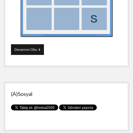
C#
Devamını Oku
ile
TicTacToe(SoS)
Oyunu
Yan
(A)Sosyal
Menü