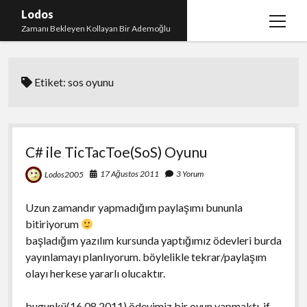
Lodos
menüy
Zamanı Bekleyen Kollayan Bir Ademoğlu
aç
Teşekkür
Etiket:
sos oyunu
test
C# ile TicTacToe(SoS) Oyunu
17 Ağustos 2011
3 Yorum
Lodos2005
Uzun zamandır yapmadığım paylaşımı bununla
bitiriyorum
başladığım yazılım kursunda yaptığımız ödevleri burda
yayınlamayı planlıyorum. böylelikle tekrar/paylaşım
olayı herkese yararlı olucaktır.
bugunkü(16.08.2011) ödevimiz bir oyun yapmaktı. if