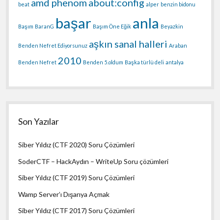
amd phenom
about:config
beat
alper
benzin bidonu
başar
anla
Başım
BaranG
Başım Öne Eğik
Beyazkin
aşkın sanal halleri
Benden Nefret Ediyorsunuz
Araban
2010
Benden Nefret
Benden
5.oldum
Başka türlü deli
antalya
Son Yazılar
Siber Yıldız (CTF 2020) Soru Çözümleri
SoderCTF – HackAydın – WriteUp Soru çözümleri
Siber Yıldız (CTF 2019) Soru Çözümleri
Wamp Server’ı Dışarıya Açmak
Siber Yıldız (CTF 2017) Soru Çözümleri