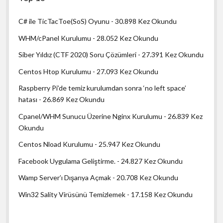
C# ile TicTacToe(SoS) Oyunu
- 30.898 Kez Okundu
WHM/cPanel Kurulumu
- 28.052 Kez Okundu
Siber Yıldız (CTF 2020) Soru Çözümleri
- 27.391 Kez Okundu
Centos Htop Kurulumu
- 27.093 Kez Okundu
Raspberry Pi’de temiz kurulumdan sonra ‘no left space’
hatası
- 26.869 Kez Okundu
Cpanel/WHM Sunucu Üzerine Nginx Kurulumu
- 26.839 Kez
Okundu
Centos Nload Kurulumu
- 25.947 Kez Okundu
Facebook Uygulama Geliştirme.
- 24.827 Kez Okundu
Wamp Server’ı Dışarıya Açmak
- 20.708 Kez Okundu
Win32 Sality Virüsünü Temizlemek
- 17.158 Kez Okundu