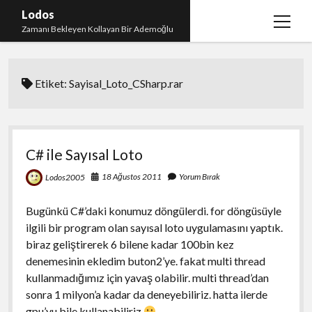
Lodos
menüy
Zamanı Bekleyen Kollayan Bir Ademoğlu
aç
Teşekkür
Etiket:
Sayisal_Loto_CSharp.rar
test
C# ile Sayısal Loto
18 Ağustos 2011
Yorum Bırak
Lodos2005
Bugünkü C#’daki konumuz döngülerdi. for döngüsüyle
ilgili bir program olan sayısal loto uygulamasını yaptık.
biraz geliştirerek 6 bilene kadar 100bin kez
denemesinin ekledim buton2’ye. fakat multi thread
kullanmadığımız için yavaş olabilir. multi thread’dan
sonra 1 milyon’a kadar da deneyebiliriz. hatta ilerde
gpu’yu bile kullanabiliriz