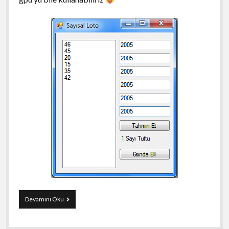
C#
Devamını Oku
ile
Sayısal
Loto