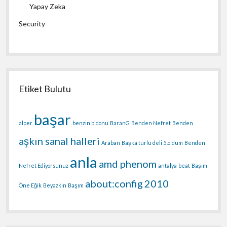
Yapay Zeka
Security
Etiket Bulutu
başar
alper
benzin bidonu
BaranG
Benden Nefret
Benden
aşkın sanal halleri
Araban
Başka türlü deli
5.oldum
Benden
anla
amd phenom
Nefret Ediyorsunuz
antalya
beat
Başım
about:config
2010
Öne Eğik
Beyazkin
Başım