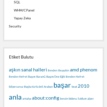
SQL
WHM/CPanel
Yapay Zeka
Security
Etiket Bulutu
aşkın sanal halleri
amd phenom
Benden
Beyazkin
Benden Nefret
Başım
BaranG
Başım Öne Eğik
Benden Nefret
başar
2010
Ediyorsunuz
Başka türlü deli
Araban
beat
anla
about:config
antalya
benzin bidonu
5.oldum
alper