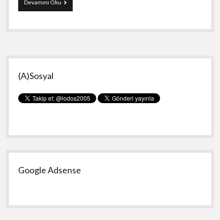
Hadise
Devamını Oku
ve
İstiklal
Marsi
Yan
(A)Sosyal
Menü
Google Adsense