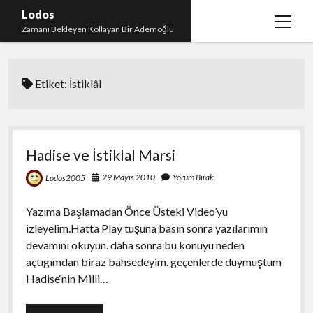
Lodos
menüy
Zamanı Bekleyen Kollayan Bir Ademoğlu
aç
Teşekkür
Etiket:
İstiklâl
test
Hadise ve İstiklal Marsi
29 Mayıs 2010
Yorum Bırak
Lodos2005
Yazıma Başlamadan Önce Üsteki Video’yu
izleyelim.Hatta Play tuşuna basın sonra yazılarımın
devamını okuyun. daha sonra bu konuyu neden
açtıgımdan biraz bahsedeyim. geçenlerde duymuştum
Hadise‘nin Milli…