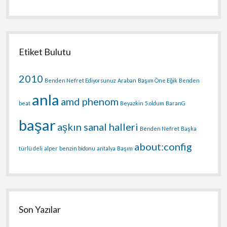
Etiket Bulutu
2010
Benden Nefret Ediyorsunuz
Araban
Başım Öne Eğik
Benden
anla
amd phenom
beat
Beyazkin
5.oldum
BaranG
başar
aşkın sanal halleri
Benden Nefret
Başka
about:config
türlü deli
alper
benzin bidonu
antalya
Başım
Son Yazılar