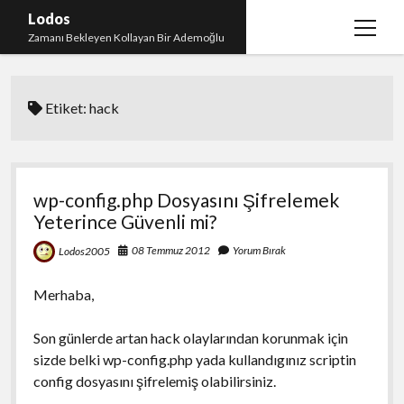
Lodos
menüy
Zamanı Bekleyen Kollayan Bir Ademoğlu
aç
Teşekkür
Etiket:
hack
test
wp-config.php Dosyasını Şifrelemek
Yeterince Güvenli mi?
08 Temmuz 2012
Yorum Bırak
Lodos2005
Merhaba,
Son günlerde artan hack olaylarından korunmak için
sizde belki wp-config.php yada kullandıgınız scriptin
config dosyasını şifrelemiş olabilirsiniz.