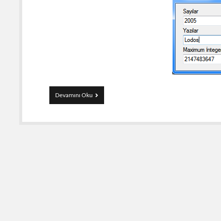
C#
Devamını Oku
KeyPress
Event’i