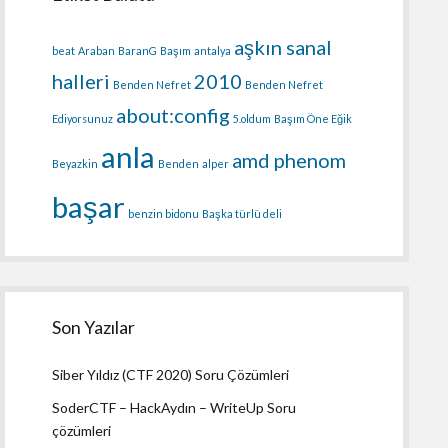
aşkın sanal
beat
Araban
BaranG
Başım
antalya
halleri
2010
Benden Nefret
Benden Nefret
about:config
Ediyorsunuz
5.oldum
Başım Öne Eğik
anla
amd phenom
Beyazkin
Benden
alper
başar
benzin bidonu
Başka türlü deli
Son Yazılar
Siber Yıldız (CTF 2020) Soru Çözümleri
SoderCTF – HackAydın – WriteUp Soru
çözümleri