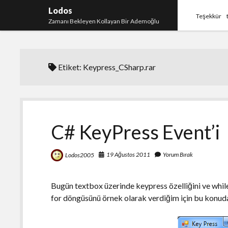
Lodos
Teşekkür
Zamanı Bekleyen Kollayan Bir Ademoğlu
Etiket:
Keypress_CSharp.rar
C# KeyPress Event’i
19 Ağustos 2011
Yorum Bırak
Lodos2005
Bugün textbox üzerinde keypress özelliğini ve while
for döngüsünü örnek olarak verdiğim için bu konud